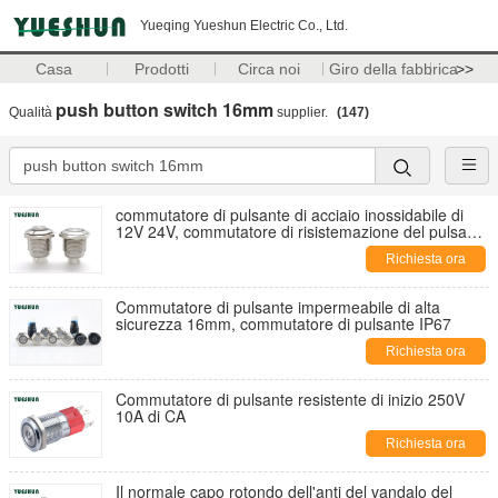
Yueqing Yueshun Electric Co., Ltd.
Casa
Prodotti
Circa noi
Giro della fabbrica
>>
push button switch 16mm
Qualità
supplier.
(147)
commutatore di pulsante di acciaio inossidabile di
12V 24V, commutatore di risistemazione del pulsante
di 16mm
Richiesta ora
Commutatore di pulsante impermeabile di alta
sicurezza 16mm, commutatore di pulsante IP67
Richiesta ora
Commutatore di pulsante resistente di inizio 250V
10A di CA
Richiesta ora
Il normale capo rotondo dell'anti del vandalo del