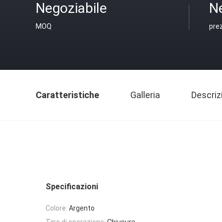
Negoziabile
N
MOQ
pre
Caratteristiche
Galleria
Descriz
Specificazioni
Colore:
Argento
Tipo di operazione:
Chiusura