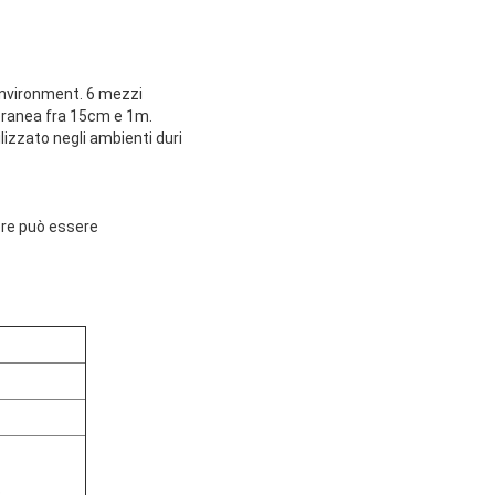
 Environment. 6 mezzi
oranea fra 15cm e 1m.
izzato negli ambienti duri
lore può essere
o