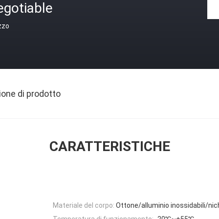
egotiable
zzo
ione di prodotto
CARATTERISTICHE
Materiale del corpo:
Ottone/alluminio inossidabili/nic
Temperatura di funzionamento:
-20℃~+55℃