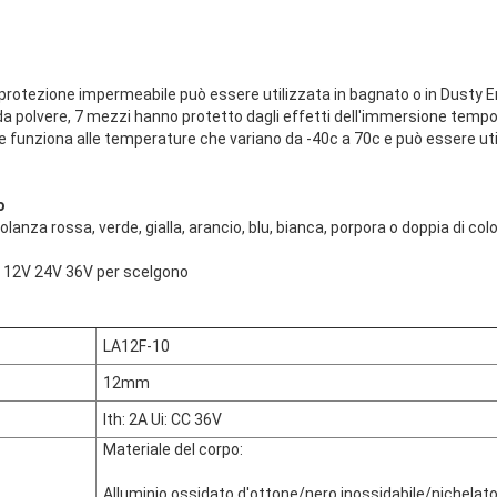
 La protezione impermeabile può essere utilizzata in bagnato o in Dusty
a polvere, 7 mezzi hanno protetto dagli effetti dell'immersione temp
e funziona alle temperature che variano da -40c a 70c e può essere util
o
lanza rossa, verde, gialla, arancio, blu, bianca, porpora o doppia di co
6V 12V 24V 36V per scelgono
LA12F-10
12mm
Ith: 2A Ui: CC 36V
Materiale del corpo:
Alluminio ossidato d'ottone/nero inossidabile/nichelat