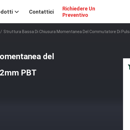
Richiedere Un
dotti
Contattici
Preventivo
/
Struttura Bassa Di Chiusura Momentanea Del Commutatore Di Pul
momentanea del
 12mm PBT