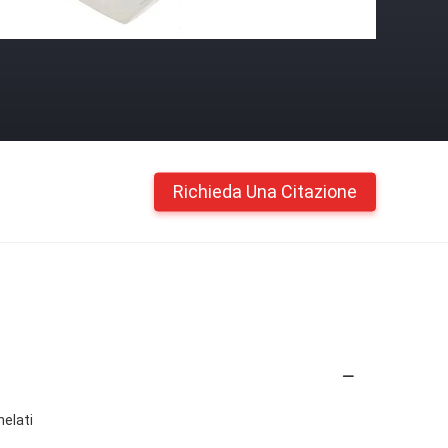
Richieda Una Citazione
helati