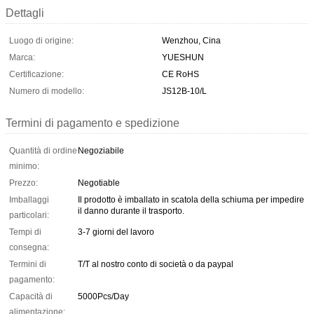
Dettagli
Luogo di origine:
Wenzhou, Cina
Marca:
YUESHUN
Certificazione:
CE RoHS
Numero di modello:
JS12B-10/L
Termini di pagamento e spedizione
Quantità di ordine
Negoziabile
minimo:
Prezzo:
Negotiable
Imballaggi
Il prodotto è imballato in scatola della schiuma per impedire
il danno durante il trasporto.
particolari:
Tempi di
3-7 giorni del lavoro
consegna:
Termini di
T/T al nostro conto di società o da paypal
pagamento:
Capacità di
5000Pcs/Day
alimentazione: