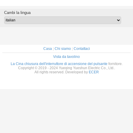
nated,
micro
PBT, commutatore
Switch 16MM con
blu d
dente
commutatore
di pulsante
CE RoHS
commutat
uttore di
momentaneo
momentaneo
Certication
pulsante 
Cambi la lingua
ione di
impermeabile di
impermeabile
l'alto si 
ante
alluminio nero
Casa
|
Chi siamo
|
Contattaci
Vista da tavolino
La Cina chiusura dell'interruttore di accensione del pulsante
fornitore.
Copyright © 2019 - 2024 Yueqing Yueshun Electric Co., Ltd..
All rights reserved. Developed by
ECER