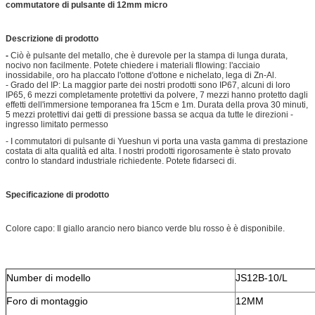
commutatore di pulsante di 12mm micro
Descrizione di prodotto
-
Ciò è pulsante del metallo, che è durevole per la stampa di lunga durata,
nocivo non facilmente. Potete chiedere i materiali fllowing: l'acciaio
inossidabile, oro ha placcato l'ottone d'ottone e nichelato, lega di Zn-Al.
- Grado del IP: La maggior parte dei nostri prodotti sono IP67, alcuni di loro
IP65, 6 mezzi completamente protettivi da polvere, 7 mezzi hanno protetto dagli
effetti dell'immersione temporanea fra 15cm e 1m. Durata della prova 30 minuti,
5 mezzi protettivi dai getti di pressione bassa se acqua da tutte le direzioni -
ingresso limitato permesso
- I commutatori di pulsante di Yueshun vi porta una vasta gamma di prestazione
costata di alta qualità ed alta. I nostri prodotti rigorosamente è stato provato
contro lo standard industriale richiedente. Potete fidarseci di.
Specificazione di prodotto
Colore capo: Il giallo arancio nero bianco verde blu rosso è
è disponibile.
Number di modello
JS12B-10/L
Foro di montaggio
12MM