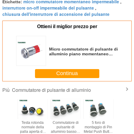
micro commutatore momentaneo impermeabile
Etichette:
,
interruttore on-off impermeabile del pulsante
,
chiusura dell'interruttore di accensione del pulsante
Ottieni il miglior prezzo per
Micro commutatore di pulsante di
alluminio piano momentaneo
impermeabile IP67
Continua
Commutatore di pulsante di alluminio
Più
tore di
Testa rotonda
Commutatore di
5 foro di
bianco
nte di
normale della
pulsante di
montaggio di Pin
rotond
nio di
palla aperta del
alluminio basso di
Metal Push Button
alluminio 