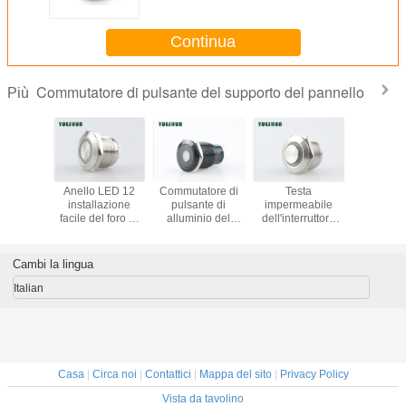
apre
Continua
Commutatore di pulsante del supporto del pannello
Più
tore di
Anello LED 12
Commutatore di
Testa
commutat
te del
installazione
pulsante di
impermeabile
pulsant
to del
facile del foro di
alluminio del
dell'interruttore
support
o di 12V
montaggio del
supporto del
della luce rotondo
pannell
LED,
commutatore
pannello,
del pulsante del
25m
tore di
19mm del
interruttore on-off
supporto del
commutat
Cambi la lingua
ante
dispositivo
del pulsante del
pannello alta con
pulsant
aneo di
d'avviamento del
LED giallo
la luce del LED
accia
Italian
16mm
pulsante di volt
arancione
inossid
Casa
|
Circa noi
|
Contattici
|
Mappa del sito
|
Privacy Policy
Vista da tavolino