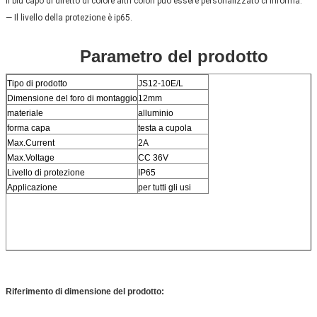
il blu capo di difetto di colore altri colori può essere personalizzato ci informa.
— Il livello della protezione è ip65.
Parametro del prodotto
Tipo di prodotto
JS12-10E/L
Dimensione del foro di montaggio
12mm
materiale
alluminio
forma capa
testa a cupola
Max.Current
2A
Max.Voltage
CC 36V
Livello di protezione
IP65
Applicazione
per tutti gli usi
Riferimento di dimensione del prodotto: