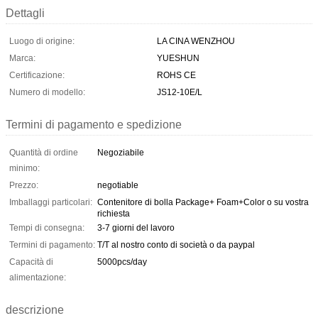
Dettagli
Luogo di origine:
LA CINA WENZHOU
Marca:
YUESHUN
Certificazione:
ROHS CE
Numero di modello:
JS12-10E/L
Termini di pagamento e spedizione
Quantità di ordine
Negoziabile
minimo:
Prezzo:
negotiable
Imballaggi particolari:
Contenitore di bolla Package+ Foam+Color o su vostra
richiesta
Tempi di consegna:
3-7 giorni del lavoro
Termini di pagamento:
T/T al nostro conto di società o da paypal
Capacità di
5000pcs/day
alimentazione:
descrizione