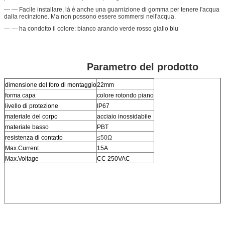
— — Facile installare, là è anche una guarnizione di gomma per tenere l'acqua
dalla recinzione. Ma non possono essere sommersi nell'acqua.
— — ha condotto il colore: bianco arancio verde rosso giallo blu
Parametro del prodotto
dimensione del foro di montaggio
22mm
forma capa
colore rotondo piano
livello di protezione
IP67
materiale del corpo
acciaio inossidabile
materiale basso
PBT
resistenza di contatto
≤50Ω
Max.Current
15A
Max.Voltage
CC 250VAC