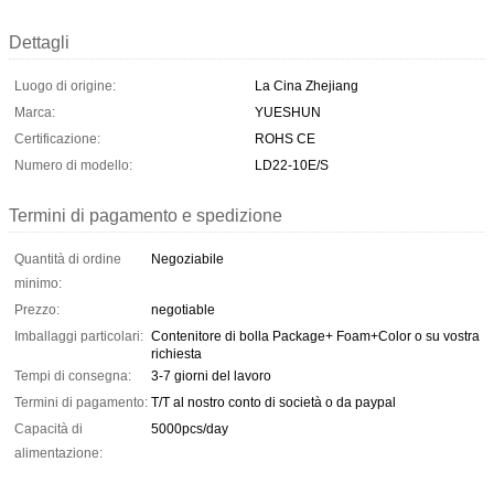
Dettagli
Luogo di origine:
La Cina Zhejiang
Marca:
YUESHUN
Certificazione:
ROHS CE
Numero di modello:
LD22-10E/S
Termini di pagamento e spedizione
Quantità di ordine
Negoziabile
minimo:
Prezzo:
negotiable
Imballaggi particolari:
Contenitore di bolla Package+ Foam+Color o su vostra
richiesta
Tempi di consegna:
3-7 giorni del lavoro
Termini di pagamento:
T/T al nostro conto di società o da paypal
Capacità di
5000pcs/day
alimentazione: