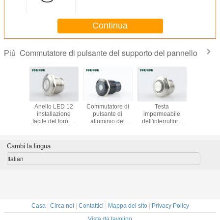
commutatore di pulsante del
supporto del pannello di 22mm
Continua
Commutatore di pulsante del supporto del pannello
Più
tore di
Anello LED 12
Commutatore di
Testa
commutat
te del
installazione
pulsante di
impermeabile
pulsant
to del
facile del foro di
alluminio del
dell'interruttore
support
o di 12V
montaggio del
supporto del
della luce rotondo
pannell
LED,
commutatore
pannello,
del pulsante del
25m
tore di
19mm del
interruttore on-off
supporto del
commutat
Cambi la lingua
ante
dispositivo
del pulsante del
pannello alta con
pulsant
aneo di
d'avviamento del
LED giallo
la luce del LED
accia
Italian
16mm
pulsante di volt
arancione
inossid
Casa
|
Circa noi
|
Contattici
|
Mappa del sito
|
Privacy Policy
Vista da tavolino