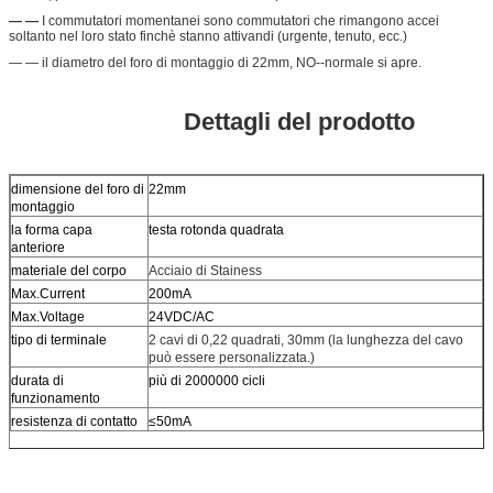
— —
I commutatori momentanei sono commutatori che rimangono accei
soltanto nel loro stato finchè stanno attivandi (urgente, tenuto, ecc.)
— — il diametro del foro di montaggio di 22mm, NO--normale si apre.
Dettagli del prodotto
dimensione del foro di
22mm
montaggio
la forma capa
testa rotonda quadrata
anteriore
materiale del corpo
Acciaio di Stainess
Max.Current
200mA
Max.Voltage
24VDC/AC
tipo di terminale
2 cavi di 0,22 quadrati, 30mm (la lunghezza del cavo
può essere personalizzata.)
durata di
più di 2000000 cicli
funzionamento
resistenza di contatto
≤50mA