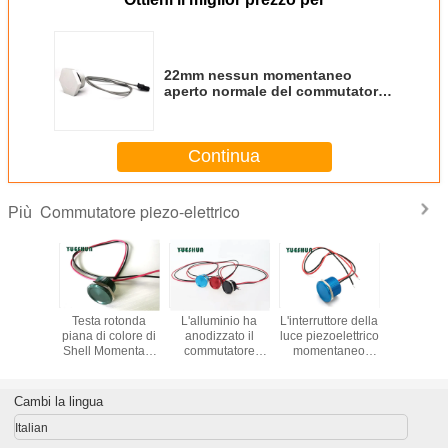
22mm nessun momentaneo
aperto normale del commutatore
piezo-elettrico di tocco del
pulsante principale
Continua
Commutatore piezo-elettrico
Più
 piezo-
Testa rotonda
L'alluminio ha
L'interruttore della
12V 24V 
ico del
piana di colore di
anodizzato il
luce piezoelettrico
illuminato 
llo di
Shell Momentary
commutatore
momentaneo
piezo-ele
 di Ring
Piezo Switch
piezo-elettrico di
22mm IP68 ha
Switch, p
LED 12V
Aluminium
tocco, anti
sigillato protettivo
del comm
 del
dell'ente giallo
commutatore di
da polvere
di 1
Cambi la lingua
tore di
della lega
pulsante del
moment
l metallo
vandalo 19MM
Italian
i 22mm