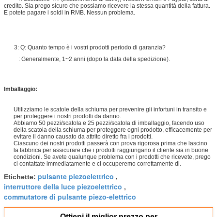
credito. Sia prego sicuro che possiamo ricevere la stessa quantità della fattura.
E potete pagare i soldi in RMB. Nessun problema.
3: Q: Quanto tempo è i vostri prodotti periodo di garanzia?
: Generalmente, 1~2 anni (dopo la data della spedizione).
Imballaggio:
Utilizziamo le scatole della schiuma per prevenire gli infortuni in transito e
per proteggere i nostri prodotti da danno.
Abbiamo 50 pezzi/scatola e 25 pezzi/scatola di imballaggio, facendo uso
della scatola della schiuma per proteggere ogni prodotto, efficacemente per
evitare il danno causato da attrito diretto fra i prodotti.
Ciascuno dei nostri prodotti passerà con prova rigorosa prima che lascino
la fabbrica per assicurare che i prodotti raggiungano il cliente sia in buone
condizioni. Se avete qualunque problema con i prodotti che ricevete, prego
ci contattate immediatamente e ci occuperemo correttamente di.
pulsante piezoelettrico
Etichette:
,
interruttore della luce piezoelettrico
,
commutatore di pulsante piezo-elettrico
Ottieni il miglior prezzo per