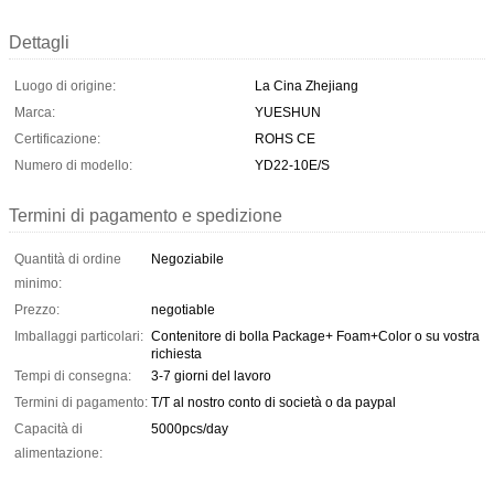
Dettagli
Luogo di origine:
La Cina Zhejiang
Marca:
YUESHUN
Certificazione:
ROHS CE
Numero di modello:
YD22-10E/S
Termini di pagamento e spedizione
Quantità di ordine
Negoziabile
minimo:
Prezzo:
negotiable
Imballaggi particolari:
Contenitore di bolla Package+ Foam+Color o su vostra
richiesta
Tempi di consegna:
3-7 giorni del lavoro
Termini di pagamento:
T/T al nostro conto di società o da paypal
Capacità di
5000pcs/day
alimentazione: