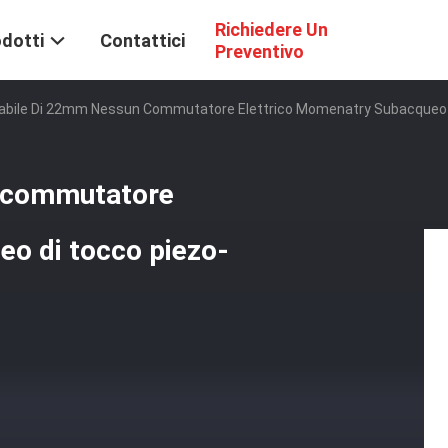
Richiedere Un
dotti
Contattici
Preventivo
dabile Di 22mm Nessun Commutatore Elettrico Momenatry Subacqueo D
n commutatore
eo di tocco piezo-