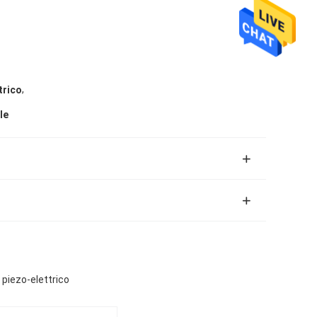
,
trico
le
piezo-elettrico