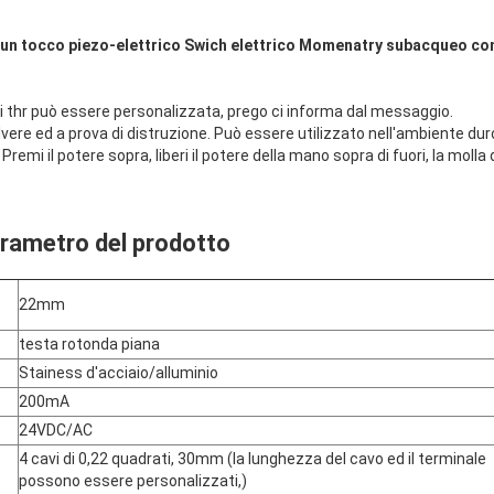
un tocco piezo-elettrico Swich elettrico Momenatry subacqueo co
i thr può essere personalizzata, prego ci informa dal messaggio.
vere ed a prova di distruzione. Può essere utilizzato nell'ambiente duro
i il potere sopra, liberi il potere della mano sopra di fuori, la molla 
rametro del prodotto
22mm
testa rotonda piana
Stainess d'acciaio/alluminio
200mA
24VDC/AC
4 cavi di 0,22 quadrati, 30mm (la lunghezza del cavo ed il terminale
possono essere personalizzati,)