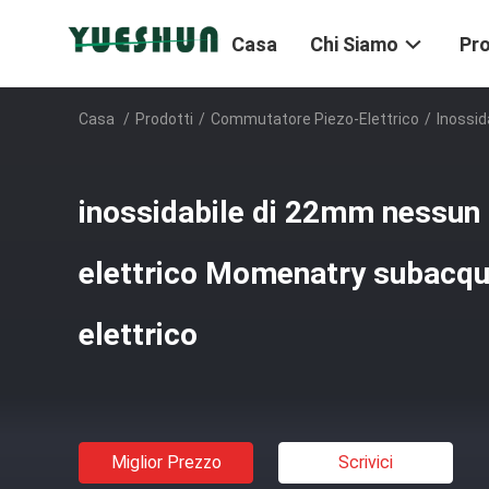
Casa
Chi Siamo
Pro
Casa
/
Prodotti
/
Commutatore Piezo-Elettrico
/
Inossi
inossidabile di 22mm nessu
elettrico Momenatry subacqu
elettrico
Miglior Prezzo
Scrivici