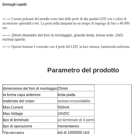
Dettagli rapidi:
— —
I nostri pulsanti del metallo sono fatti delle perle di alta qualità LED con i colori di 
accensione splendidi e bei. La perla della lampada ha un tempo di impiego di fino a 40.000 
ore.
— —
28mm diametro del foro di montaggio, grande testa, breve ente, 1NO-
normal aperto.
— —
Questo bottone è costruito con 4 perle del LED, la luce intensa, luminosità uniforme.
Parametro del prodotto
dimensione del foro di montaggio
25mm
la forma capa anteriore
testa piatta
materiale del corpo
acciaio inossidabile
Max.Current
500mA
Max.Voltage
24VDC
tipo di terminale
un terminale di 4 perni
tipo di operazione
momentaneo
Vita meccanica
più di 1000000 cicli