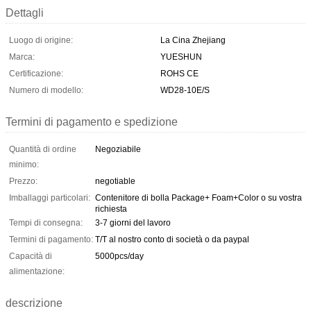
Dettagli
Luogo di origine:
La Cina Zhejiang
Marca:
YUESHUN
Certificazione:
ROHS CE
Numero di modello:
WD28-10E/S
Termini di pagamento e spedizione
Quantità di ordine
Negoziabile
minimo:
Prezzo:
negotiable
Imballaggi particolari:
Contenitore di bolla Package+ Foam+Color o su vostra
richiesta
Tempi di consegna:
3-7 giorni del lavoro
Termini di pagamento:
T/T al nostro conto di società o da paypal
Capacità di
5000pcs/day
alimentazione:
descrizione