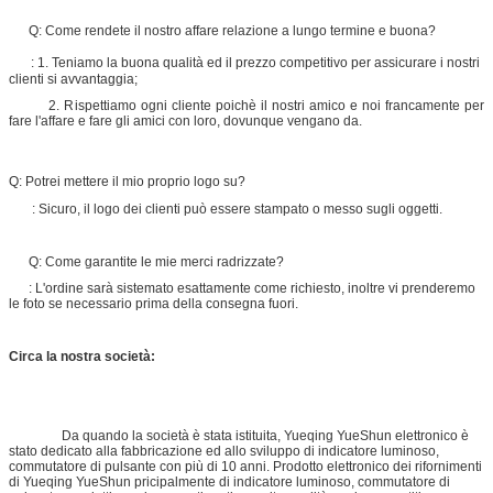
Q: Come rendete il nostro affare relazione a lungo termine e buona?
: 1. Teniamo la buona qualità ed il prezzo competitivo per assicurare i nostri
clienti si avvantaggia;
2. Rispettiamo ogni cliente poichè il nostri amico e noi francamente per
fare l'affare e fare gli amici con loro, dovunque vengano da.
Q: Potrei mettere il mio proprio logo su?
: Sicuro, il logo dei clienti può essere stampato o messo sugli oggetti.
Q: Come garantite le mie merci radrizzate?
: L'ordine sarà sistemato esattamente come richiesto, inoltre vi prenderemo
le foto se necessario prima della consegna fuori.
Circa la nostra società:
Da quando la società è stata istituita, Yueqing YueShun elettronico è
stato dedicato alla fabbricazione ed allo sviluppo di indicatore luminoso,
commutatore di pulsante con più di 10 anni. Prodotto elettronico dei rifornimenti
di Yueqing YueShun pricipalmente di indicatore luminoso, commutatore di