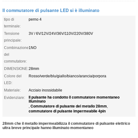
Il commutatore di pulsante LED si è illuminato
tipo di
perno 4
terminale:
Tensione
3V / 6V/12V/24V/36V/110V/220V/380V
principale:
Combinazione
1NO
del
commutatore:
DIMENSIONE:
28mm
Colore del
Rosso/verde/blu/giallo/bianco/arancia/porpora
LED:
Materiale:
Acciaio inossidabile
Il pulsante ha condotto il commutatore momentaneo
Evidenziare:
illuminato
Commutatore di pulsante del metallo 28mm
,
,
commutatore di pulsante impermeabile 4pin
28mm che il metallo impermeabilizza il commutatore di pulsante elettrico
ultra breve principale hanno illuminato momentaneo