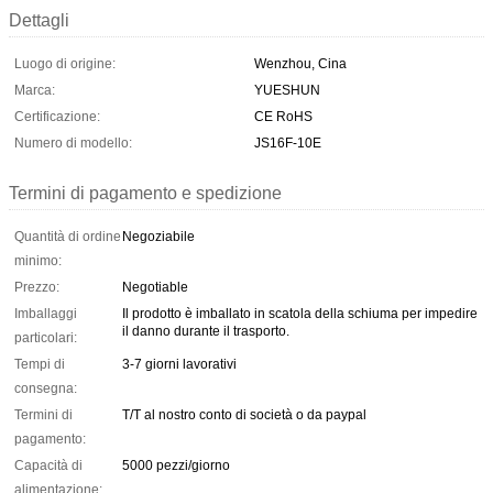
Dettagli
Luogo di origine:
Wenzhou, Cina
Marca:
YUESHUN
Certificazione:
CE RoHS
Numero di modello:
JS16F-10E
Termini di pagamento e spedizione
Quantità di ordine
Negoziabile
minimo:
Prezzo:
Negotiable
Imballaggi
Il prodotto è imballato in scatola della schiuma per impedire
il danno durante il trasporto.
particolari:
Tempi di
3-7 giorni lavorativi
consegna:
Termini di
T/T al nostro conto di società o da paypal
pagamento:
Capacità di
5000 pezzi/giorno
alimentazione: