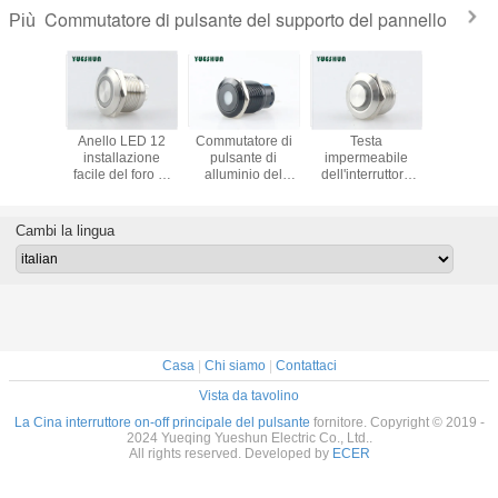
Commutatore di pulsante del supporto del pannello
Più
tore di
Anello LED 12
Commutatore di
Testa
commutat
te del
installazione
pulsante di
impermeabile
pulsant
to del
facile del foro di
alluminio del
dell'interruttore
support
o di 12V
montaggio del
supporto del
della luce rotondo
pannell
LED,
commutatore
pannello,
del pulsante del
25m
tore di
19mm del
interruttore on-off
supporto del
commutat
Cambi la lingua
ante
dispositivo
del pulsante del
pannello alta con
pulsant
aneo di
d'avviamento del
LED giallo
la luce del LED
accia
16mm
pulsante di volt
arancione
inossid
Casa
|
Chi siamo
|
Contattaci
Vista da tavolino
La Cina interruttore on-off principale del pulsante
fornitore. Copyright © 2019 -
2024 Yueqing Yueshun Electric Co., Ltd..
All rights reserved. Developed by
ECER