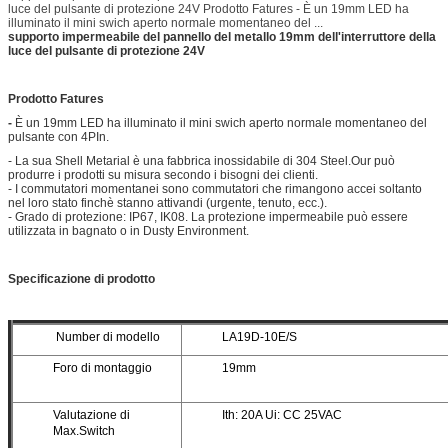
luce del pulsante di protezione 24V Prodotto Fatures - È un 19mm LED ha
illuminato il mini swich aperto normale momentaneo del ...
supporto impermeabile del pannello del metallo 19mm dell'interruttore della
luce del pulsante di protezione 24V
Prodotto Fatures
-
È un 19mm LED ha illuminato il mini swich aperto normale momentaneo del
pulsante con 4PIn.
- La sua Shell Metarial è una fabbrica inossidabile di 304 Steel.Our può
produrre i prodotti su misura secondo i bisogni dei clienti.
- I commutatori momentanei sono commutatori che rimangono accei soltanto
nel loro stato finchè stanno attivandi (urgente, tenuto, ecc.).
- Grado di protezione: IP67, IK08. La protezione impermeabile può essere
utilizzata in bagnato o in Dusty Environment.
Specificazione di prodotto
Number di modello
LA19D-10E/S
Foro di montaggio
19mm
Valutazione di
Ith: 20A Ui: CC 25VAC
Max.Switch