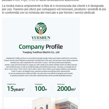
passato il ccc, CQC, il CE e l'altra certificazione autorevole.
La nostra marca ampiamente si fida di e riconosciuta dai clienti o è designata
per uso. Faremo più sforzi per svilupparci ed innovare, produrre i prodotti di più
in conformità con la richiesta del mercato e per fornire i servizi dedicati.