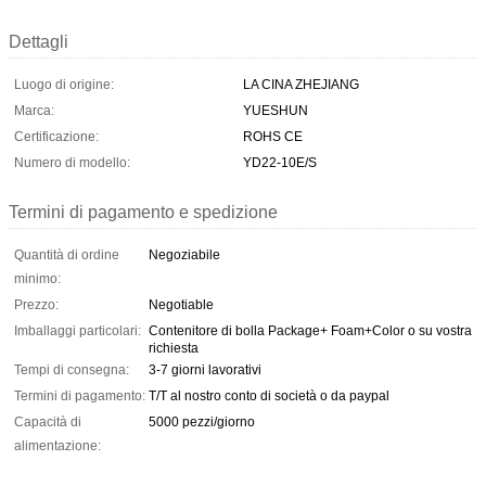
Dettagli
Luogo di origine:
LA CINA ZHEJIANG
Marca:
YUESHUN
Certificazione:
ROHS CE
Numero di modello:
YD22-10E/S
Termini di pagamento e spedizione
Quantità di ordine
Negoziabile
minimo:
Prezzo:
Negotiable
Imballaggi particolari:
Contenitore di bolla Package+ Foam+Color o su vostra
richiesta
Tempi di consegna:
3-7 giorni lavorativi
Termini di pagamento:
T/T al nostro conto di società o da paypal
Capacità di
5000 pezzi/giorno
alimentazione: