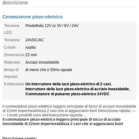
descrizione
Commutatore piezo-elettrico
Tensione
Predefinito 12V (o 3V / 6V / 24V
LED:
Tensione:
24VDC/AC
Colore:
nastro
Dimensione:
22 mm
Materiale:
Acciaio inossidabile
tempo di
di meno che o 50ms uguale
impulso:
Un interruttore della luce piezo-elettrico di 2 cavi
Evidenziare:
,
Interruttore della luce piezo-elettrico di acciaio inossidabile
,
Commutatore di pulsante piezo-elettrico 24VDC
il commutatore piezo-elettrico leggero principale di tocco di acciaio inossidabile
di 22mm impermeabilizza 2 cavi che si agganciano fuori Descrizione rapida: —
— I nostri prodotti sono dell'esecuzione squisita, ...
il commutatore piezo-elettrico leggero principale di tocco di acciaio
inossidabile di 22mm impermeabilizza 2 cavi che si agganciano fuori
Descrizione rapida: