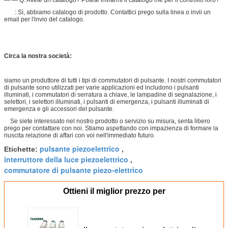
— — Q: Avete un catalogo? Potete inviarmi il catalogo me per il controllo loro?
: Sì, abbiamo catalogo di prodotto. Contattici prego sulla linea o invii un
email per l'invio del catalogo.
Circa la nostra società:
siamo un produttore di tutti i tipi di commutatori di pulsante. I nostri commutatori
di pulsante sono utilizzati per varie applicazioni ed includono i pulsanti
illuminati, i commutatori di serratura a chiave, le lampadine di segnalazione, i
selettori, i selettori illuminati, i pulsanti di emergenza, i pulsanti illuminati di
emergenza e gli accessori del pulsante.
Se siete interessato nel nostro prodotto o servizio su misura, senta libero
prego per contattare con noi. Stiamo aspettando con impazienza di formare la
riuscita relazione di affari con voi nell'immediato futuro.
pulsante piezoelettrico
Etichette:
,
interruttore della luce piezoelettrico
,
commutatore di pulsante piezo-elettrico
Ottieni il miglior prezzo per