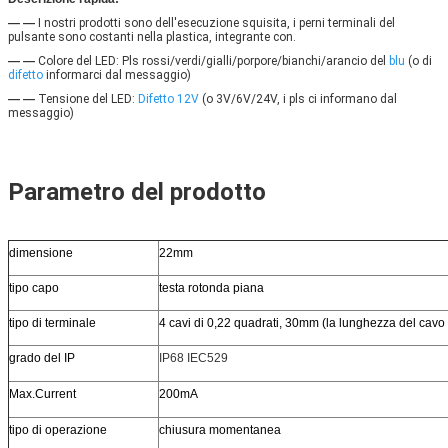
— —
I nostri prodotti sono dell'esecuzione squisita, i perni terminali del 
pulsante sono costanti nella plastica, integrante con.
— —
Colore del LED: Pls rossi/verdi/gialli/porpore/bianchi/arancio del
blu
(o di
difetto
informarci dal messaggio)
— —
Tensione del LED:
Difetto 12V
(o 3V/6V/24V, i pls ci informano dal 
messaggio)
Parametro del prodotto
dimensione
22mm
tipo capo
testa rotonda piana
tipo di terminale
4 cavi di 0,22 quadrati, 30mm (la lunghezza del cavo
grado del IP
IP68 IEC529
Max.Current
200mA
tipo di operazione
chiusura momentanea